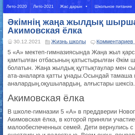
Лето-2020
Лето-2021
Жас дарын
Школьное питание
Әкімнің жаңа жылдық шырша
Акимовская ёлка
30.12.2021
Жизнь школы
Комментариев 
5 «А» мектеп-гимназиясында Жаңа жыл қарс
қамтылған отбасының қатыстырылған Әкім 
болатын. Жаңа жылдық құттықтаулар мен с
ата-аналарға қатты ұнады.Осындай тамаша 
аналардың,оқушылардың, алғыстары шексіз.
Акимовская ёлка
В школе-гимназии 5 «А» в преддверии Новог
Акимовская ёлка, в которой приняли участие
малообеспеченных семей. Дети вернулись с 