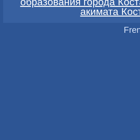
образования города Кос
акимата Кос
Fre