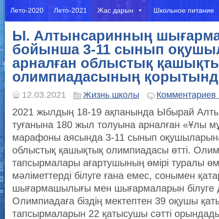
Лето-2020
Лето-2021
Жас дарын
Школьное питание
Ы. Алтынсаринның шығар
бойынша 3-11 сынып оқушы
арналған облыстық қашықт
олимпиадасының қорытын
12.03.2021
Жизнь школы
Комментариев 
2021 жылдың 18-19 ақпанында Ыбырай Алт
туғанына 180 жыл толуына арналған «Ұлы м
марафоны аясында 3-11 сынып оқушыларын
облыстық қашықтық олимпиадасы өтті. Оли
тапсырмалары ағартушының өмірі туралы өм
мәліметтерді білуге ғана емес, сонымен қат
шығармашылығы мен шығармаларын білуге д
Олимпиадаға біздің мектептен 39 оқушы қа
тапсырмаларын 22 қатысушы сәтті орындад