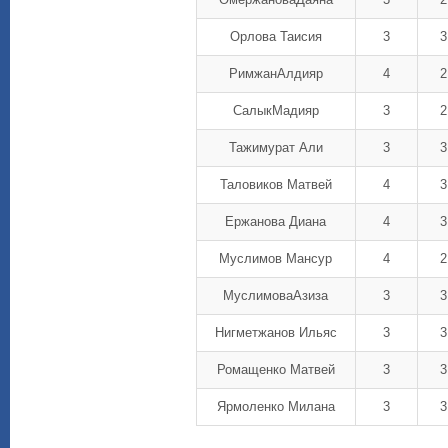
Орлова Таисия
3
3
РимжанАлдияр
4
2
СалыкМадияр
3
2
Тажимурат Али
3
3
Таловиков Матвей
4
3
Ержанова Диана
4
3
Муслимов Мансур
4
2
МуслимоваАзиза
3
3
Нигметжанов Ильяс
3
3
Ромащенко Матвей
3
3
Ярмоленко Милана
3
3