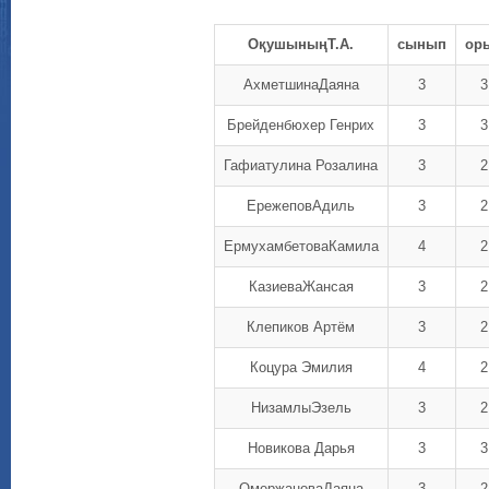
ОқушыныңТ.А.
сынып
ор
АхметшинаДаяна
3
3
Брейденбюхер Генрих
3
3
Гафиатулина Розалина
3
2
ЕрежеповАдиль
3
2
ЕрмухамбетоваКамила
4
2
КазиеваЖансая
3
2
Клепиков Артём
3
2
Коцура Эмилия
4
2
НизамлыЭзель
3
2
Новикова Дарья
3
3
ОмержановаДаяна
3
2