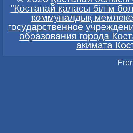
"Қостанай қаласы білім бө
коммуналдық мемлекет
государственное учреждени
образования города Кос
акимата Кос
Fre