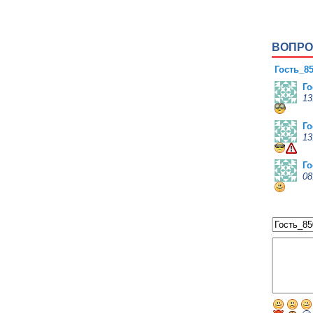
Го
16
Что
ВОПРО
Го
19
Гость_8
Го
13
Го
13
Го
08